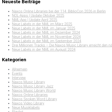
Neueste Beiträge
Naxos Online Libraries bei der 114. BiblioCon 2026 in Berlin
NOL-Apps | Update Oktober 2025
NML-App | Update April 2025
Neue Labels in der NML im März 2025
Neue Labels in der NML im Januar 2025
Neue Labels in der NML im Dezember 2024
Neue Labels in der NML im November 2024
Neue Labels in der NML im September 2024
Drei Millionen Tracks – Die Naxos Music Library erreicht den n
Neue Labels in der NML im August 2024
Kategorien
Allgemein
Events
Interview
Naxos Music Library
Naxos Music Library Jazz
Naxos Music Library World
Naxos Online Libraries
Naxos Spoken Word Library
Naxos Video Library
Neue Musiklabels
Playlist