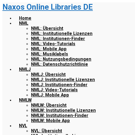
Naxos Online Libraries DE
Zum
Hauptinhalt
springen
Home
NML
NML: Übersicht
NML: Institutionelle Lizenzen
NML: Institutionen-Finder
NML: Video-Tutorials
NML: Mobile App
NML: Musiklabels
NML: Nutzungsbedingungen
NML: Datenschutzrichtlinie
NMLJ
NMLJ: Übersicht
NMLJ: Institutionelle Lizenzen
NMLJ: Institutionen-Finder
NMLJ: Video-Tutorials
NMLJ: Mobile App
NMLW
NMLW: Übersicht
NMLW: Institutionelle Lizenzen
NMLW: Institutionen-Finder
NMLW: Mobile App
NVL
NVL: Übersicht