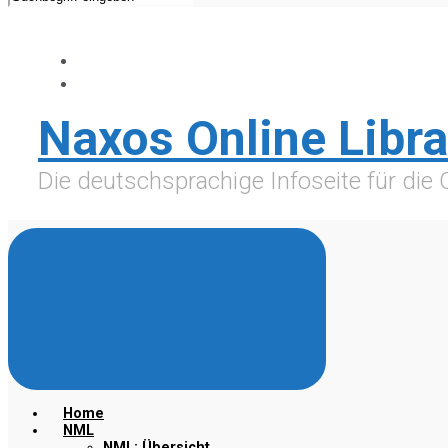
Naxos Online Libra
Die deutschsprachige Infoseite für die
Home
NML
NML: Übersicht