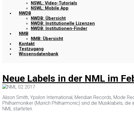
NSWL: Video-Tutorials
NSWL: Mobile App
NWDB
NWDB: Übersicht
NWDB: Institutionelle Lizenzen
NWDB: Institutionen-Finder
NMB
NMB: Übersicht
Kontakt
Testzugang
Wissensdatenbank
Neue Labels in der NML im Fe
Alison Smith, Ypsilon International, Meridian Records, Mode R
Philharmoniker (Munich Philharmonic) sind die Musiklabels, die 
NML starteten.