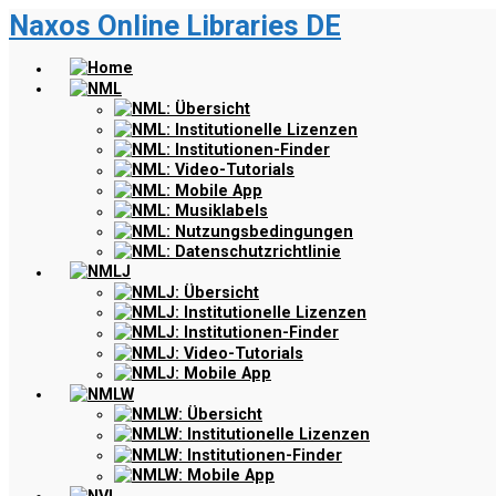
Naxos Online Libraries DE
Zum
Hauptinhalt
springen
Home
NML
NML: Übersicht
NML: Institutionelle Lizenzen
NML: Institutionen-Finder
NML: Video-Tutorials
NML: Mobile App
NML: Musiklabels
NML: Nutzungsbedingungen
NML: Datenschutzrichtlinie
NMLJ
NMLJ: Übersicht
NMLJ: Institutionelle Lizenzen
NMLJ: Institutionen-Finder
NMLJ: Video-Tutorials
NMLJ: Mobile App
NMLW
NMLW: Übersicht
NMLW: Institutionelle Lizenzen
NMLW: Institutionen-Finder
NMLW: Mobile App