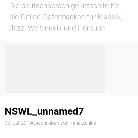
Die deutschsprachige Infoseite für
die Online-Datenbanken für Klassik,
Jazz, Weltmusik und Hörbuch.
NSWL_unnamed7
30. Juli 2019
Geschrieben von
René Zühlke