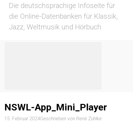
Die deutschsprachige Infoseite für
die Online-Datenbanken für Klassik,
Jazz, Weltmusik und Hörbuch.
NSWL-App_Mini_Player
15. Februar 2024
Geschrieben von
René Zühlke