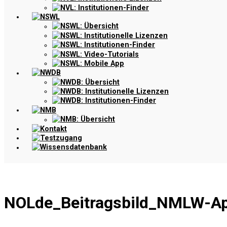
NVL: Institutionen-Finder
NSWL
NSWL: Übersicht
NSWL: Institutionelle Lizenzen
NSWL: Institutionen-Finder
NSWL: Video-Tutorials
NSWL: Mobile App
NWDB
NWDB: Übersicht
NWDB: Institutionelle Lizenzen
NWDB: Institutionen-Finder
NMB
NMB: Übersicht
Kontakt
Testzugang
Wissensdatenbank
NOLde_Beitragsbild_NMLW-A