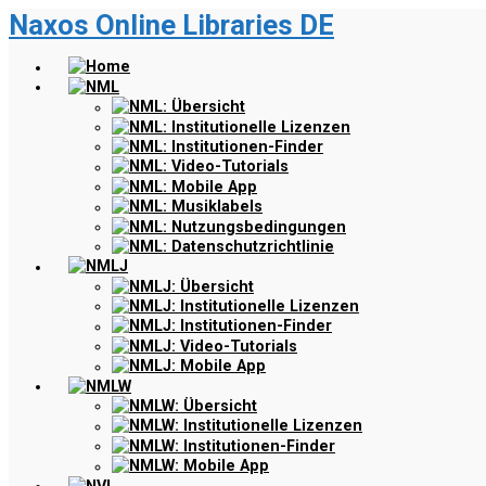
Naxos Online Libraries DE
Zum
Hauptinhalt
springen
Home
NML
NML: Übersicht
NML: Institutionelle Lizenzen
NML: Institutionen-Finder
NML: Video-Tutorials
NML: Mobile App
NML: Musiklabels
NML: Nutzungsbedingungen
NML: Datenschutzrichtlinie
NMLJ
NMLJ: Übersicht
NMLJ: Institutionelle Lizenzen
NMLJ: Institutionen-Finder
NMLJ: Video-Tutorials
NMLJ: Mobile App
NMLW
NMLW: Übersicht
NMLW: Institutionelle Lizenzen
NMLW: Institutionen-Finder
NMLW: Mobile App