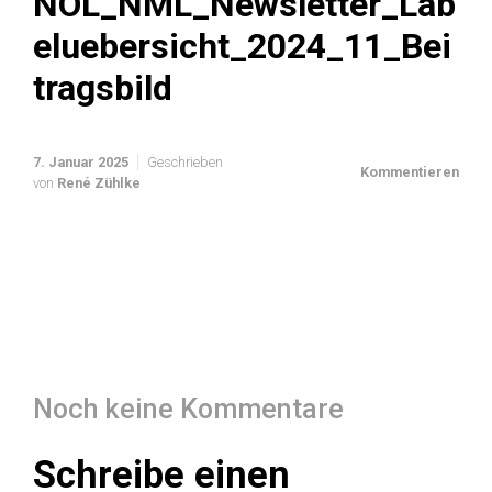
NOL_NML_Newsletter_Lab
eluebersicht_2024_11_Bei
tragsbild
7. Januar 2025
Geschrieben
Kommentieren
von
René Zühlke
Noch keine Kommentare
Schreibe einen