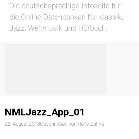
Die deutschsprachige Infoseite für
die Online-Datenbanken für Klassik,
Jazz, Weltmusik und Hörbuch.
NMLJazz_App_01
22. August 2018
Geschrieben von
René Zühlke