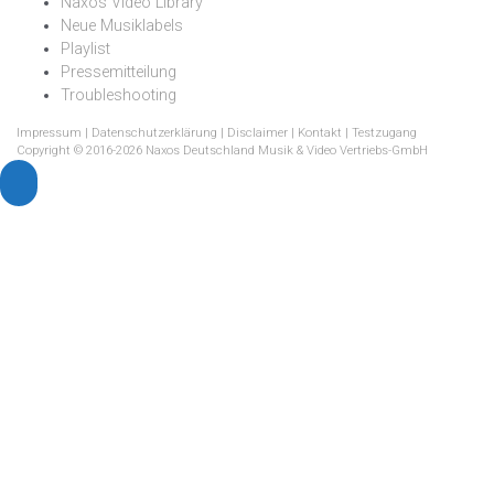
Naxos Video Library
Neue Musiklabels
Playlist
Pressemitteilung
Troubleshooting
Impressum
|
Datenschutzerklärung
|
Disclaimer
|
Kontakt
|
Testzugang
Copyright © 2016-2026 Naxos Deutschland Musik & Video Vertriebs-GmbH