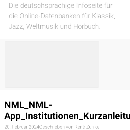
Die deutschsprachige Infoseite für
die Online-Datenbanken für Klassik,
Jazz, Weltmusik und Hörbuch.
NML_NML-
App_Institutionen_Kurzanlei
20. Februar 2024
Geschrieben von
René Zühlke