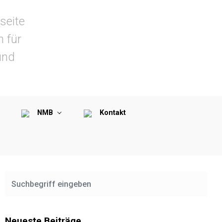
seite
n für
und
NMB
Kontakt
Neueste Beiträge