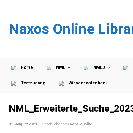
Zum Hauptinhalt springen
Naxos Online Libra
Home
NML
NMLJ
Testzugang
Wissensdatenbank
NML_Erweiterte_Suche_202
31. August 2023
Geschrieben von
René Zühlke