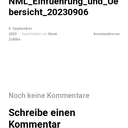
NML_Einfuehrung_und_Ue
bersicht_20230906
6. September
2023
Geschrieben von
René
Kommentieren
Zühlke
Noch keine Kommentare
Schreibe einen
Kommentar