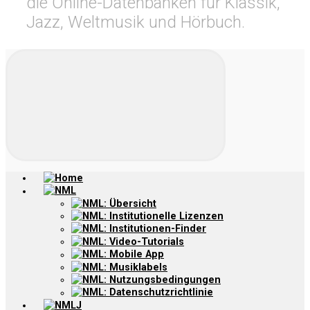
die Online-Datenbanken für Klassik,
Jazz, Weltmusik und Hörbuch.
Home
NML
NML: Übersicht
NML: Institutionelle Lizenzen
NML: Institutionen-Finder
NML: Video-Tutorials
NML: Mobile App
NML: Musiklabels
NML: Nutzungsbedingungen
NML: Datenschutzrichtlinie
NMLJ