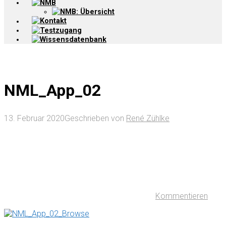
NMB
NMB: Übersicht
Kontakt
Testzugang
Wissensdatenbank
NML_App_02
13. Februar 2020
Geschrieben von
René Zühlke
Kommentieren