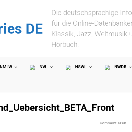
Die deutschsprachige Info
für die Online-Datenbanke
ries DE
Klassik, Jazz, Weltmusik 
Hörbuch.
NMLW
NVL
NSWL
NWDB
nd_Uebersicht_BETA_Front
Kommentieren