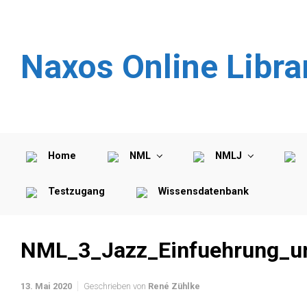
Zum Hauptinhalt springen
Naxos Online Libra
Home
NML
NMLJ
Testzugang
Wissensdatenbank
NML_3_Jazz_Einfuehrung_u
13. Mai 2020
Geschrieben von
René Zühlke