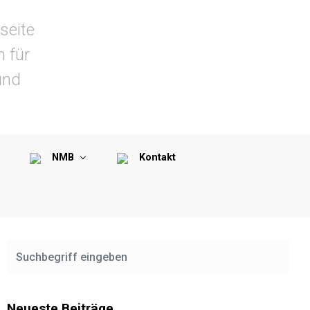
seite
n für
und
NMB
Kontakt
Neueste Beiträge