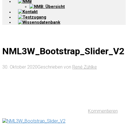
NMB
NMB: Übersicht
Kontakt
Testzugang
Wissensdatenbank
NML3W_Bootstrap_Slider_V2
30. Oktober 2020
Geschrieben von
René Zühlke
Kommentieren