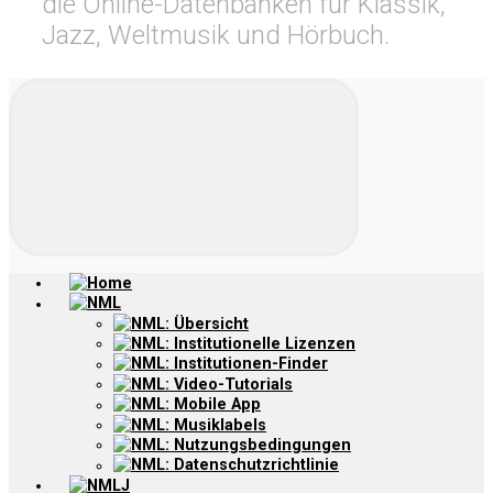
die Online-Datenbanken für Klassik,
Jazz, Weltmusik und Hörbuch.
Home
NML
NML: Übersicht
NML: Institutionelle Lizenzen
NML: Institutionen-Finder
NML: Video-Tutorials
NML: Mobile App
NML: Musiklabels
NML: Nutzungsbedingungen
NML: Datenschutzrichtlinie
NMLJ