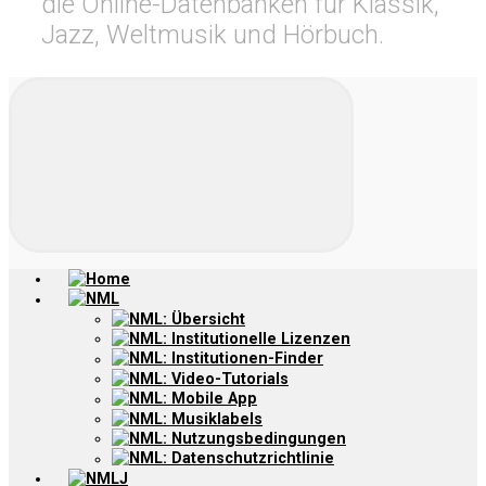
die Online-Datenbanken für Klassik,
Jazz, Weltmusik und Hörbuch.
Home
NML
NML: Übersicht
NML: Institutionelle Lizenzen
NML: Institutionen-Finder
NML: Video-Tutorials
NML: Mobile App
NML: Musiklabels
NML: Nutzungsbedingungen
NML: Datenschutzrichtlinie
NMLJ