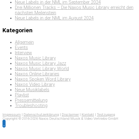
Neue Labels in der NML im September 2024
Drei Millionen Tracks – Die Naxos Music Library erreicht den
nächsten Meilenstein
Neue Labels in der NML im August 2024
Kategorien
Allgemein
Events
Interview
Naxos Music Library
Naxos Music Library Jazz
Naxos Music Library World
Naxos Online Libraries
Naxos Spoken Word Library
Naxos Video Library
Neue Musiklabels
Playlist
Pressemitteilung
Troubleshooting
Impressum
|
Datenschutzerklärung
|
Disclaimer
|
Kontakt
|
Testzugang
Copyright © 2016-2026 Naxos Deutschland Musik & Video Vertriebs-GmbH