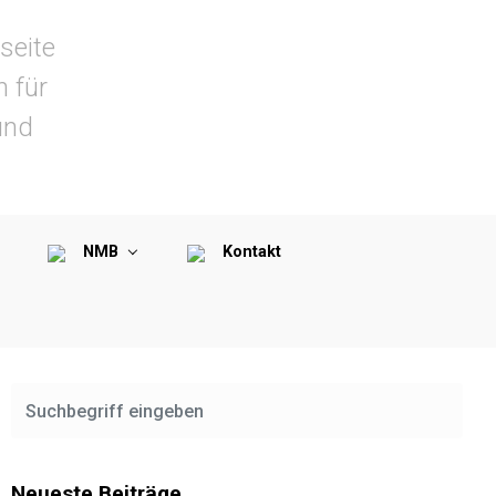
seite
n für
und
NMB
Kontakt
Neueste Beiträge