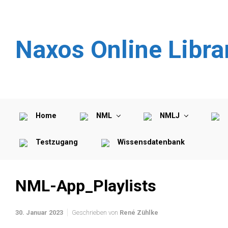
Zum Hauptinhalt springen
Naxos Online Libra
Home
NML
NMLJ
Testzugang
Wissensdatenbank
NML-App_Playlists
30. Januar 2023
Geschrieben von
René Zühlke