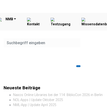
NMB
Kontakt
Testzugang
Wissensdaten
Neueste Beiträge
Naxos Online Libraries bei der 114. BiblioCon 2026 in Berlin
NOL-Apps | Update Oktober 2025
NML-App | Update April 2025