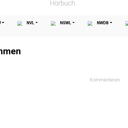
Hörbuch.
W
NVL
NSWL
NWDB
ahmen
Kommentieren