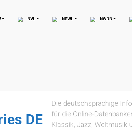
W
NVL
NSWL
NWDB
Die deutschsprachige Info
für die Online-Datenbanke
ries DE
Klassik, Jazz, Weltmusik 