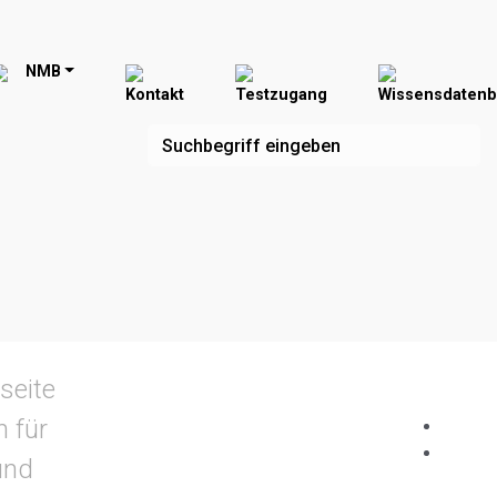
NMB
Kontakt
Testzugang
Wissensdaten
seite
n für
und