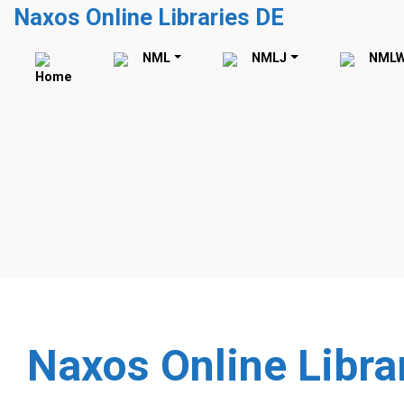
Zum Hauptinhalt springen
Naxos Online Libraries DE
NML
NMLJ
NML
Home
Naxos Online Libra