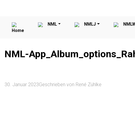
NML
NMLJ
NML
Home
NML-App_Album_options_R
30. Januar 2023
Geschrieben von
René Zühlke