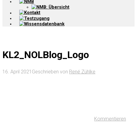
NMB
NMB: Übersicht
Kontakt
Testzugang
Wissensdatenbank
KL2_NOLBlog_Logo
16. April 2021
Geschrieben von
René Zühlke
Kommentieren