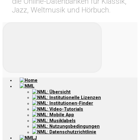
die Online-Datenbanken für Klassik,
Jazz, Weltmusik und Hörbuch.
Home
NML
NML: Übersicht
NML: Institutionelle Lizenzen
NML: Institutionen-Finder
NML: Video-Tutorials
NML: Mobile App
NML: Musiklabels
NML: Nutzungsbedingungen
NML: Datenschutzrichtlinie
NMLJ