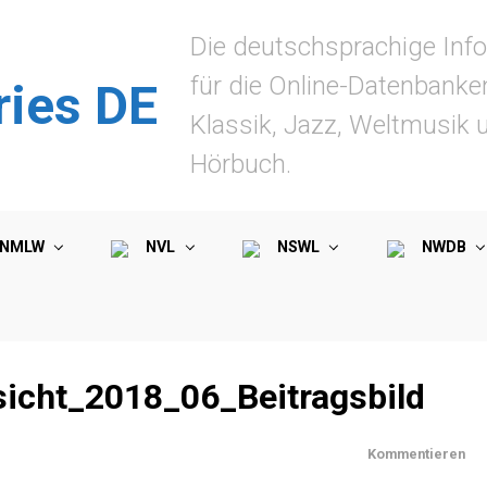
Die deutschsprachige Info
für die Online-Datenbanke
ries DE
Klassik, Jazz, Weltmusik 
Hörbuch.
NMLW
NVL
NSWL
NWDB
icht_2018_06_Beitragsbild
Kommentieren