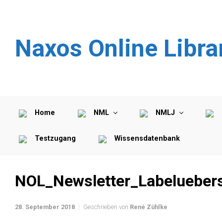
Zum Hauptinhalt springen
Naxos Online Libra
Home
NML
NMLJ
Testzugang
Wissensdatenbank
NOL_Newsletter_Labeluebers
28. September 2018
Geschrieben von
René Zühlke