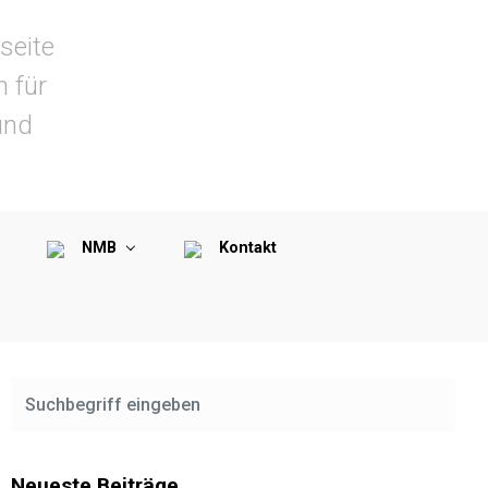
seite
n für
und
NMB
Kontakt
Neueste Beiträge