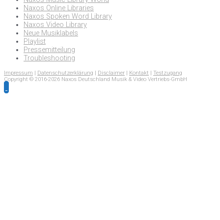
Naxos Online Libraries
Naxos Spoken Word Library
Naxos Video Library
Neue Musiklabels
Playlist
Pressemitteilung
Troubleshooting
Impressum
|
Datenschutzerklärung
|
Disclaimer
|
Kontakt
|
Testzugang
Copyright © 2016-2026 Naxos Deutschland Musik & Video Vertriebs-GmbH