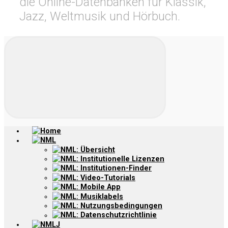
die Online-Datenbanken für Klassik,
Jazz, Weltmusik und Hörbuch.
Home
NML
NML: Übersicht
NML: Institutionelle Lizenzen
NML: Institutionen-Finder
NML: Video-Tutorials
NML: Mobile App
NML: Musiklabels
NML: Nutzungsbedingungen
NML: Datenschutzrichtlinie
NMLJ