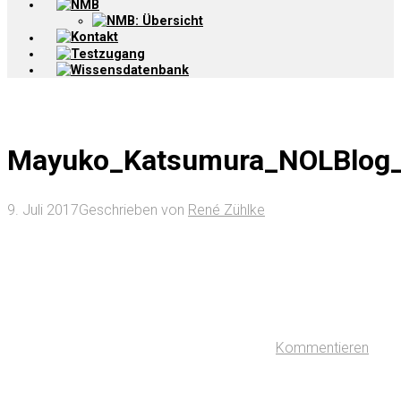
NMB
NMB: Übersicht
Kontakt
Testzugang
Wissensdatenbank
Mayuko_Katsumura_NOLBlog
9. Juli 2017
Geschrieben von
René Zühlke
Kommentieren