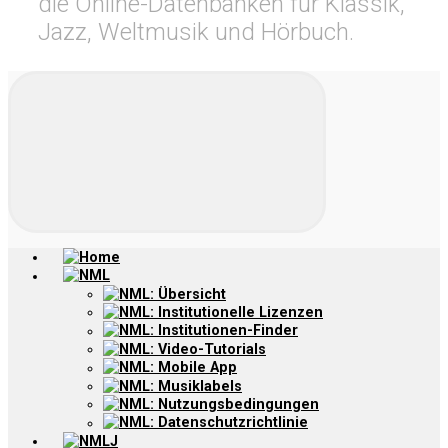
die Online-Datenbanken für Klassik,
Jazz, Weltmusik und Hörbuch.
Home
NML
NML: Übersicht
NML: Institutionelle Lizenzen
NML: Institutionen-Finder
NML: Video-Tutorials
NML: Mobile App
NML: Musiklabels
NML: Nutzungsbedingungen
NML: Datenschutzrichtlinie
NMLJ