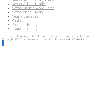
Naxos Online Libraries
Naxos Spoken Word Library
Naxos Video Library
Neue Musiklabels
Playlist
Pressemitteilung
Troubleshooting
Impressum
|
Datenschutzerklärung
|
Disclaimer
|
Kontakt
|
Testzugang
Copyright © 2016-2026 Naxos Deutschland Musik & Video Vertriebs-GmbH