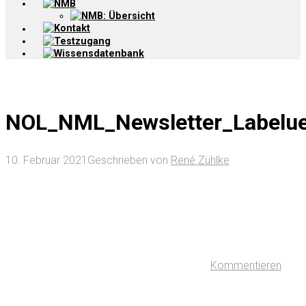
NMB
NMB: Übersicht
Kontakt
Testzugang
Wissensdatenbank
NOL_NML_Newsletter_Labelueb
10. Februar 2021
Geschrieben von
René Zühlke
Kommentieren