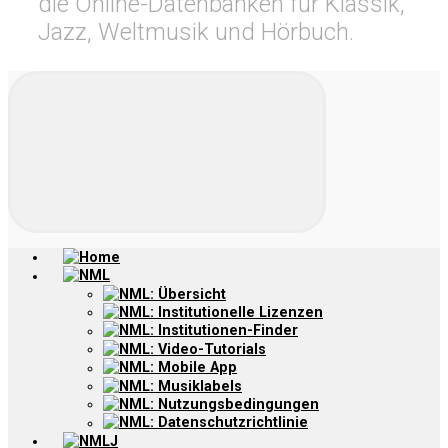
die Online-Datenbanken für Klassik,
Jazz, Weltmusik und Hörbuch.
Home
NML
NML: Übersicht
NML: Institutionelle Lizenzen
NML: Institutionen-Finder
NML: Video-Tutorials
NML: Mobile App
NML: Musiklabels
NML: Nutzungsbedingungen
NML: Datenschutzrichtlinie
NMLJ