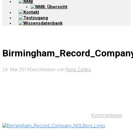
NMB
NMB: Übersicht
Kontakt
Testzugang
Wissensdatenbank
Birmingham_Record_Compan
24. Mai 2019
Geschrieben von
René Zühlke
Kommentieren