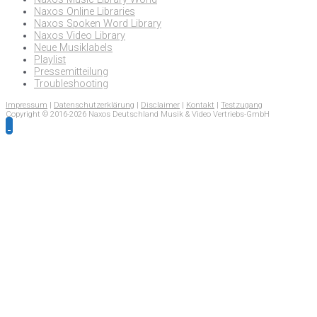
Naxos Online Libraries
Naxos Spoken Word Library
Naxos Video Library
Neue Musiklabels
Playlist
Pressemitteilung
Troubleshooting
Impressum
|
Datenschutzerklärung
|
Disclaimer
|
Kontakt
|
Testzugang
Copyright © 2016-2026 Naxos Deutschland Musik & Video Vertriebs-GmbH