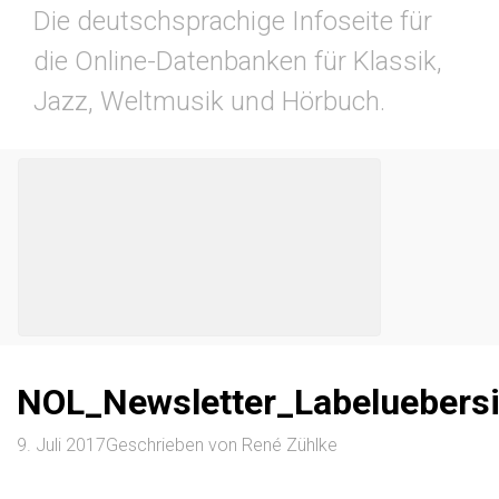
Die deutschsprachige Infoseite für
die Online-Datenbanken für Klassik,
Jazz, Weltmusik und Hörbuch.
NOL_Newsletter_Labeluebersi
9. Juli 2017
Geschrieben von
René Zühlke