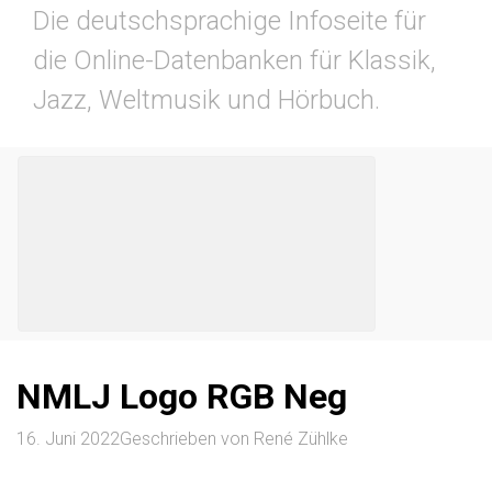
Die deutschsprachige Infoseite für
die Online-Datenbanken für Klassik,
Jazz, Weltmusik und Hörbuch.
NMLJ Logo RGB Neg
16. Juni 2022
Geschrieben von
René Zühlke