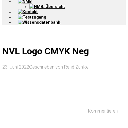
NMB
NMB: Übersicht
Kontakt
Testzugang
Wissensdatenbank
NVL Logo CMYK Neg
23. Juni 2022
Geschrieben von
René Zühlke
Kommentieren