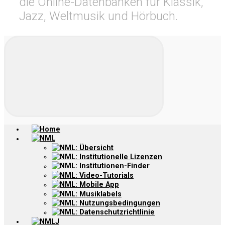
die Online-Datenbanken für Klassik,
Jazz, Weltmusik und Hörbuch.
Home
NML
NML: Übersicht
NML: Institutionelle Lizenzen
NML: Institutionen-Finder
NML: Video-Tutorials
NML: Mobile App
NML: Musiklabels
NML: Nutzungsbedingungen
NML: Datenschutzrichtlinie
NMLJ