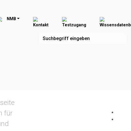
NMB
Kontakt
Testzugang
Wissensdaten
seite
n für
und