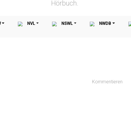
Hörbuch.
W
NVL
NSWL
NWDB
Kommentieren