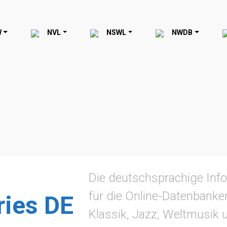
W
NVL
NSWL
NWDB
Die deutschsprachige Info
für die Online-Datenbanke
ries DE
Klassik, Jazz, Weltmusik 