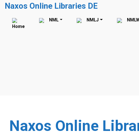
Zum Hauptinhalt springen
Naxos Online Libraries DE
NML
NMLJ
NML
Home
Naxos Online Libra