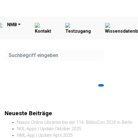
NMB
Kontakt
Testzugang
Wissensdaten
Neueste Beiträge
Naxos Online Libraries bei der 114. BiblioCon 2026 in Berlin
NOL-Apps | Update Oktober 2025
NML-App | Update April 2025