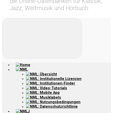
die Online-Datenbanken für Klassik,
Jazz, Weltmusik und Hörbuch.
Home
NML
NML: Übersicht
NML: Institutionelle Lizenzen
NML: Institutionen-Finder
NML: Video-Tutorials
NML: Mobile App
NML: Musiklabels
NML: Nutzungsbedingungen
NML: Datenschutzrichtlinie
NMLJ