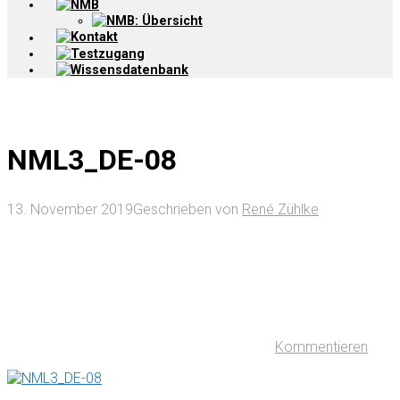
NMB
NMB: Übersicht
Kontakt
Testzugang
Wissensdatenbank
NML3_DE-08
13. November 2019
Geschrieben von
René Zühlke
Kommentieren