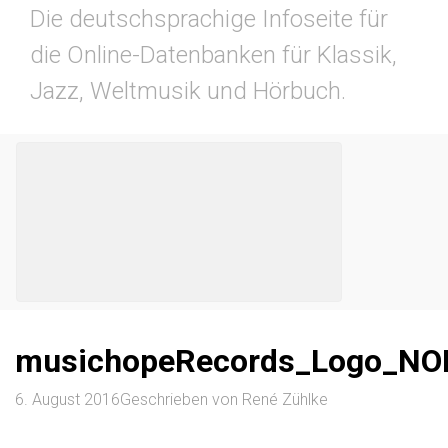
Die deutschsprachige Infoseite für
die Online-Datenbanken für Klassik,
Jazz, Weltmusik und Hörbuch.
musichopeRecords_Logo_NO
6. August 2016
Geschrieben von
René Zühlke