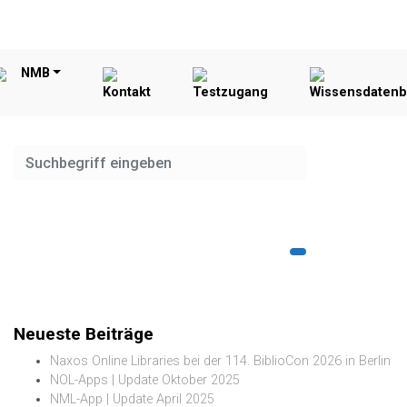
NMB
Kontakt
Testzugang
Wissensdaten
Neueste Beiträge
Naxos Online Libraries bei der 114. BiblioCon 2026 in Berlin
NOL-Apps | Update Oktober 2025
NML-App | Update April 2025