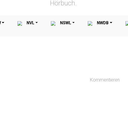
Hörbuch.
W
NVL
NSWL
NWDB
Kommentieren