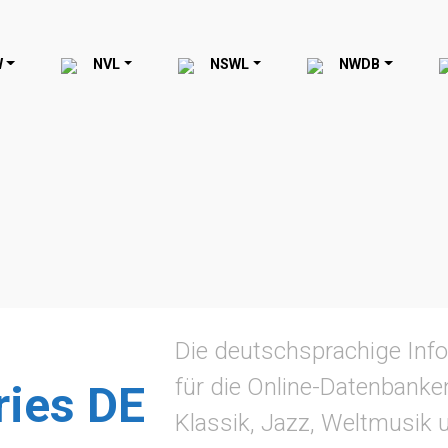
W
NVL
NSWL
NWDB
Die deutschsprachige Info
für die Online-Datenbanke
ries DE
Klassik, Jazz, Weltmusik 