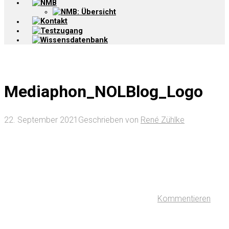
NMB
NMB: Übersicht
Kontakt
Testzugang
Wissensdatenbank
Mediaphon_NOLBlog_Logo
22. September 2021
Geschrieben von
René Zühlke
Kommentieren