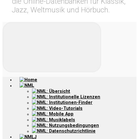
die Online-Datenbanken für Klassik,
Jazz, Weltmusik und Hörbuch.
Home
NML
NML: Übersicht
NML: Institutionelle Lizenzen
NML: Institutionen-Finder
NML: Video-Tutorials
NML: Mobile App
NML: Musiklabels
NML: Nutzungsbedingungen
NML: Datenschutzrichtlinie
NMLJ