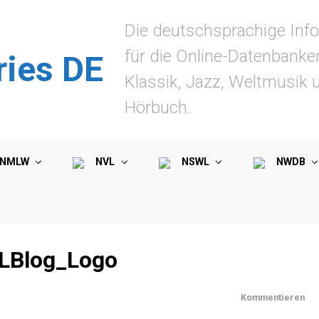
Die deutschsprachige Info
für die Online-Datenbanke
ries DE
Klassik, Jazz, Weltmusik 
Hörbuch.
NMLW
NVL
NSWL
NWDB
OLBlog_Logo
Kommentieren