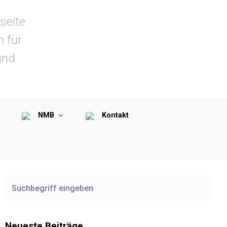
seite
n für
und
NMB
Kontakt
Neueste Beiträge