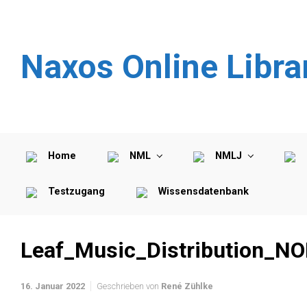
Zum Hauptinhalt springen
Naxos Online Libra
Home
NML
NMLJ
Testzugang
Wissensdatenbank
Leaf_Music_Distribution_N
16. Januar 2022
Geschrieben von
René Zühlke