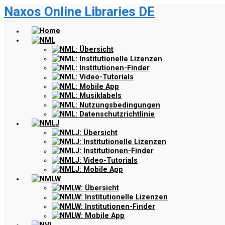
Naxos Online Libraries DE
Zum
Hauptinhalt
springen
Home
NML
NML: Übersicht
NML: Institutionelle Lizenzen
NML: Institutionen-Finder
NML: Video-Tutorials
NML: Mobile App
NML: Musiklabels
NML: Nutzungsbedingungen
NML: Datenschutzrichtlinie
NMLJ
NMLJ: Übersicht
NMLJ: Institutionelle Lizenzen
NMLJ: Institutionen-Finder
NMLJ: Video-Tutorials
NMLJ: Mobile App
NMLW
NMLW: Übersicht
NMLW: Institutionelle Lizenzen
NMLW: Institutionen-Finder
NMLW: Mobile App