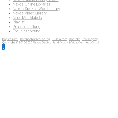
Naxos Online Libraries
Naxos Spoken Word Library
Naxos Video Library
Neue Musiklabels
Playlist
Pressemitteilung
Troubleshooting
Impressum
|
Datenschutzerklärung
|
Disclaimer
|
Kontakt
|
Testzugang
Copyright © 2016-2026 Naxos Deutschland Musik & Video Vertriebs-GmbH