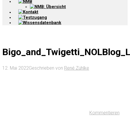
NMB
NMB: Übersicht
Kontakt
Testzugang
Wissensdatenbank
Bigo_and_Twigetti_NOLBlog_
12. Mai 2022
Geschrieben von
René Zühlke
Kommentieren