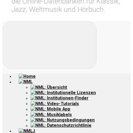
die Online-Datenbanken für Klassik,
Jazz, Weltmusik und Hörbuch.
Home
NML
NML: Übersicht
NML: Institutionelle Lizenzen
NML: Institutionen-Finder
NML: Video-Tutorials
NML: Mobile App
NML: Musiklabels
NML: Nutzungsbedingungen
NML: Datenschutzrichtlinie
NMLJ