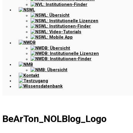
NVL: Institutionen-Finder
NSWL
NSWL: Übersicht
NSWL: Institutionelle Lizenzen
NSWL: Institutionen-Finder
NSWL: Video-Tutorials
NSWL: Mobile App
NWDB
NWDB: Übersicht
NWDB: Institutionelle Lizenzen
NWDB: Institutionen-Finder
NMB
NMB: Übersicht
Kontakt
Testzugang
Wissensdatenbank
BeArTon_NOLBlog_Logo