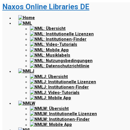
Naxos Online Libraries DE
Zum
Hauptinhalt
springen
Home
NML
NML: Übersicht
NML: Institutionelle Lizenzen
NML: Institutionen-Finder
NML: Video-Tutorials
NML: Mobile App
NML: Musiklabels
NML: Nutzungsbedingungen
NML: Datenschutzrichtlinie
NMLJ
NMLJ: Übersicht
NMLJ: Institutionelle Lizenzen
NMLJ: Institutionen-Finder
NMLJ: Video-Tutorials
NMLJ: Mobile App
NMLW
NMLW: Übersicht
NMLW: Institutionelle Lizenzen
NMLW: Institutionen-Finder
NMLW: Mobile App