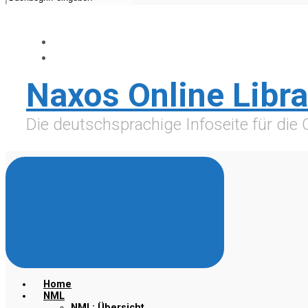
Naxos Online Libra
Die deutschsprachige Infoseite für die
Home
NML
NML: Übersicht