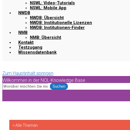
NSWL: Video-Tutorials
NSWL: Mobile App
NWDB
NWDB: Übersicht
NWDB: Institutionelle Lizenzen
NWDB: Institutionen-Finder
NMB
NMB: Übersicht
Kontakt
Testzugang
Wissensdatenbank
Zum Hauptinhalt springen
Willkommen in der NOL-Knowledge Base
Suchen
< Alle Themen