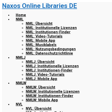
Naxos Online Libraries DE
Zum
Hauptinhalt
springen
Home
NML
NML: Übersicht
NML: Institutionelle Lizenzen
NML: Institutionen-Finder
NML: Video-Tutorials
NML: Mobile App
NML: Musiklabels
NML: Nutzungsbedingungen
NML: Datenschutzrichtlinie
NMLJ
NMLJ: Übersicht
NMLJ: Institutionelle Lizenzen
NMLJ: Institutionen-Finder
NMLJ: Video-Tutorials
NMLJ: Mobile App
NMLW
NMLW: Übersicht
NMLW: Institutionelle Lizenzen
NMLW: Institutionen-Finder
NMLW: Mobile App
NVL
NVL: Übersicht