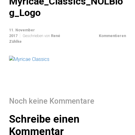
Myricae_Classics_NOLBlo
g_Logo
11. November
2017
Geschrieben von
René
Kommentieren
Zühlke
Noch keine Kommentare
Schreibe einen
Kommentar